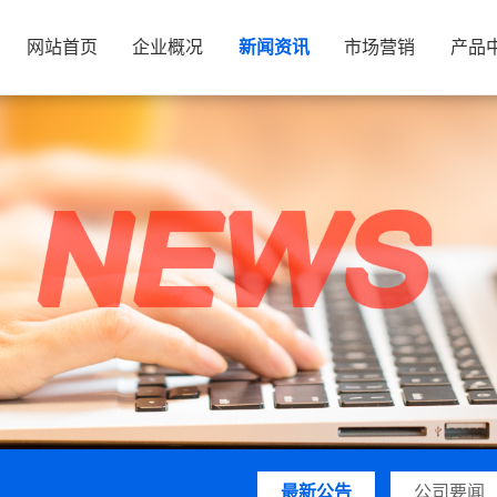
网站首页
企业概况
新闻资讯
市场营销
产品
最新公告
公司要闻