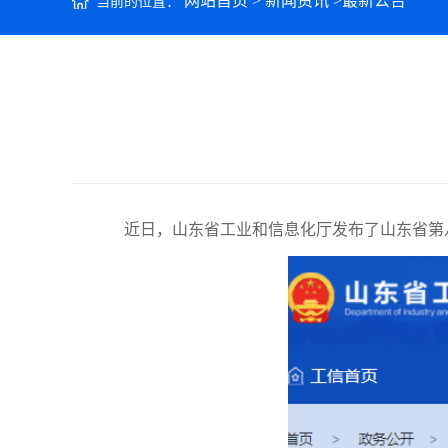
网站首页
>
新闻资讯
>
最新公告
当前的位置：
近日，山东省工业和信息化厅发布了山东省第