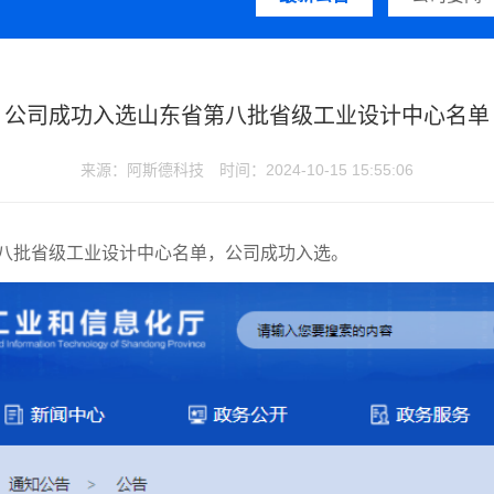
公司成功入选山东省第八批省级工业设计中心名单
来源：阿斯德科技
时间：2024-10-15 15:55:06
八批省级工业设计中心名单，公司成功入选。